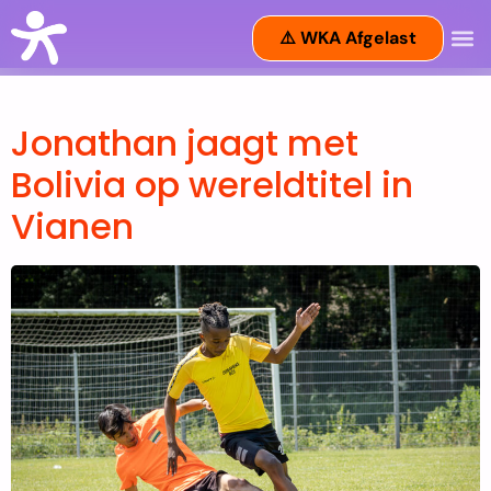
⚠️ WKA Afgelast
Jonathan jaagt met
Bolivia op wereldtitel in
Vianen