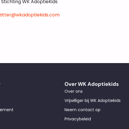
Stichting WK AdoptieKids
zitter@wkadoptiekids.com
r
Over WK Adoptiekids
Over ons
Vrijwilliger bij WK Adoptiekids
glement
Neem contact op
Privacybeleid