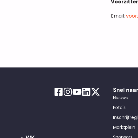
Voorzitter
Email:
voor
Snel naa
Nieuws
Foto's
Inschrijfre
Marktplein
WK
Sponsors