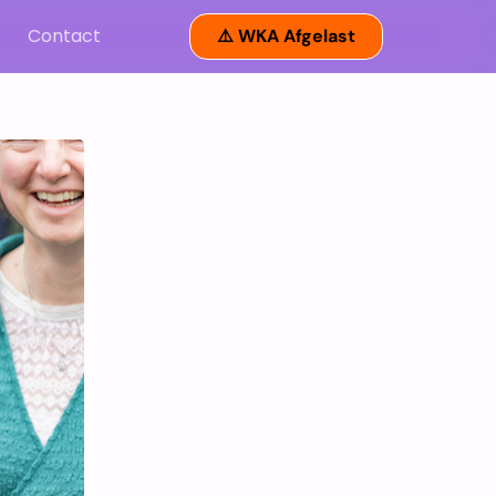
Contact
⚠️ WKA Afgelast