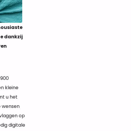
housiaste
e dankzij
ven
m 900
n kleine
nt u het
e wensen
 vlaggen op
ig digitale