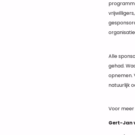
programmabo
vrijwillige
gesponsord 
organisatie
Alle spons
gehad. Waa
opnemen. Vo
natuurlijk
Voor meer i
Gert-Jan 