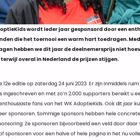
optieKids wordt ieder jaar gesponsord door een ent
enden die het toernooi een warm hart toedragen. Med
agen hebben we dit jaar de deelnemersprijs niet hoe
terwijl overal in Nederland de prijzen stijgen.
de 12e editie op zaterdag 24 juni 2023. Er zijn inmiddels rui
 ingeschreven en met zo’n 2.000 supporters bereikt u ee
enthousiaste fans van het WK AdoptieKids. Ook dit jaar ku
eer sponsoren. Sommige sponsors hebben hele concret
ponsoring: Ze sponsoren bijvoorbeeld een veld door daar
f sponsoren voor een halve of hele pagina in het nu volled