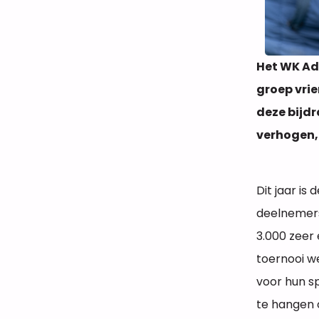
Het WK Ad
groep vri
deze bijdr
verhogen, 
Dit jaar is 
deelnemers
3.000 zeer 
toernooi w
voor hun s
te hangen o