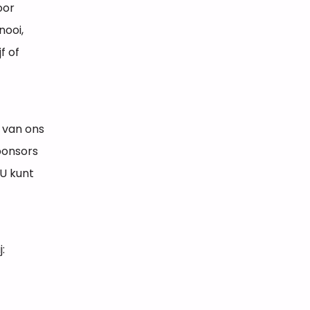
oor
nooi,
f of
 van ons
ponsors
 U kunt
: