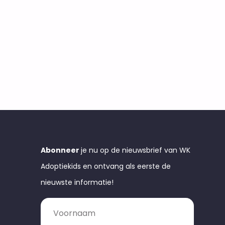
Abonneer
je nu op de nieuwsbrief van WK
Adoptiekids en ontvang als eerste de
nieuwste informatie!